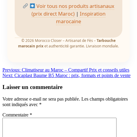
Voir tous nos produits artisanaux
(prix direct Maroc)
|
Inspiration
marocaine
© 2026 Morocco Closer – Artisanat de Fès –
Tarbouche
marocain prix
et authenticité garantie. Livraison mondiale.
Navigation
Previous:
Climatiseur au Maroc – Compartif Prix et conseils utiles
Next:
Cicaplast Baume B5 Maroc : prix, formats et points de vente
de
l’article
Laisser un commentaire
Votre adresse e-mail ne sera pas publiée.
Les champs obligatoires
sont indiqués avec
*
Commentaire
*