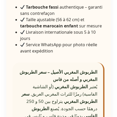
Tarbouche fassi
authentique – garanti
sans contrefaçon
Taille ajustable (56 à 62 cm) et
tarbouche marocain enfant
sur mesure
Livraison internationale sous 5 à 10
jours
Service WhatsApp pour photo réelle
avant expédition
الطربوش المغربي الأصيل – سعر الطربوش
المغربي و أصله من فاس
يُعتبر
الطربوش المغربي
(أو الشاشية
الفاسية) رمزًا للتراث المغربي العريق.
سعر
الطربوش المغربي
يتراوح بين 50 و 250
درهمًا حسب الجودة. يُصنع
الطربوش
الفاسي
يدويًا في مدينة فاس، و يُلبس في