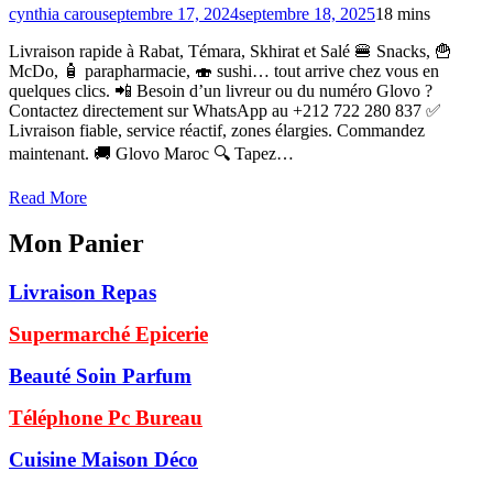
cynthia carou
septembre 17, 2024
septembre 18, 2025
1
8 mins
Livraison rapide à Rabat, Témara, Skhirat et Salé 🍔 Snacks, 🍟
McDo, 🧴 parapharmacie, 🍣 sushi… tout arrive chez vous en
quelques clics. 📲 Besoin d’un livreur ou du numéro Glovo ?
Contactez directement sur WhatsApp au +212 722 280 837 ✅
Livraison fiable, service réactif, zones élargies. Commandez
maintenant. 🚚 Glovo Maroc 🔍 Tapez…
Read More
Mon Panier
Livraison Repas
Supermarché Epicerie
Beauté Soin Parfum
Téléphone Pc Bureau
Cuisine Maison Déco