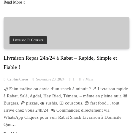
Read More
Livraison Et Coursier
Livraison Repas 24h/24 à Rabat – Rapide, Simple et
Fiable !
Cynthia Carou
Septembre 20, 2024
1
7 Mins
🌙 Faim tardive ou envie d’un snack à minuit ? 📍 Livraison rapide
à Rabat, Salé, Agdal, Hay Riad, Témara, – même en pleine nuit. 🍔
Burgers, 🍕 pizzas, 🍣 sushis, 🍱 couscous, 🍟 fast food… tout
arrive chez vous 24h/24. 📲 Commandez directement via
WhatsApp Cliquez pour voir Rabat Snack Livraison à Domicile
Que…