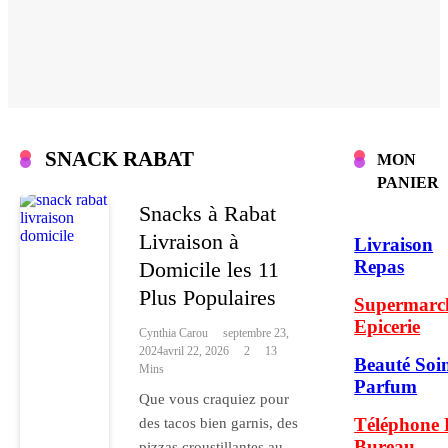
SNACK RABAT
MON
PANIER
Snacks à Rabat
Livraison à
Livraison
Repas
Domicile les 11
Plus Populaires
Supermarc
Epicerie
Cynthia Carou
Septembre 23,
2024
Avril 22, 2026
2
13
Beauté Soi
Mins
Parfum
Que vous craquiez pour
Téléphone 
des tacos bien garnis, des
Bureau
pizzas croustillantes au