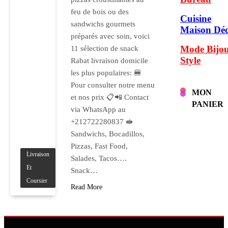
feu de bois ou des
Cuisine
sandwichs gourmets
Maison Dé
préparés avec soin, voici
Mode Bijo
11 sélection de snack
Style
Rabat livraison domicile
les plus populaires: 🍔
Pour consulter notre menu
MON
et nos prix 📋📲 Contact
PANIER
via WhatsApp au
+212722280837 🥪
Sandwichs, Bocadillos,
Pizzas, Fast Food,
Livraison
Salades, Tacos….
Et
Snack…
Coursier
Read More