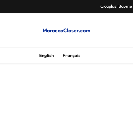
Cicaplast Baume B
MoroccoCloser.com
Climatiseur a
Samsung Galaxy
English
Français
Cicaplast Baume B
Climatiseur a
Samsung Galaxy