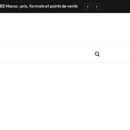
5 Maroc : prix, formats et points de vente
Tarbouche marocain authentique Prix 2026 – طربوش فاس
u Maroc – Compartif Prix et conseils utiles
 A57 5G – 256 Go + 8 Go au meilleur prix
5 Maroc : prix, formats et points de vente
Tarbouche marocain authentique Prix 2026 – طربوش فاس
u Maroc – Compartif Prix et conseils utiles
 A57 5G – 256 Go + 8 Go au meilleur prix