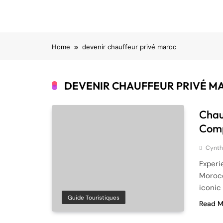
Home
devenir chauffeur privé maroc
DEVENIR CHAUFFEUR PRIVÉ M
Chau
Comp
Cynth
Experi
Morocc
iconic
Guide Touristiques
Read M