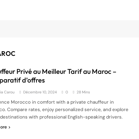
AROC
ffeur Privé au Meilleur Tarif au Maroc –
aratif d’offres
ia Carou
Décembre 10, 2024
0
28 Mins
ence Morocco in comfort with a private chauffeur in
o. Compare rates, enjoy personalized service, and explore
 destinations with professional English-speaking drivers.
ore