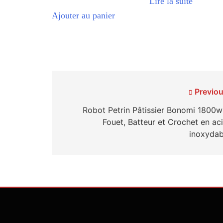
Lire la suite
Ajouter au panier
Navigation
Previou
de
Robot Petrin Pâtissier Bonomi 1800w
Fouet, Batteur et Crochet en aci
l’article
inoxydab