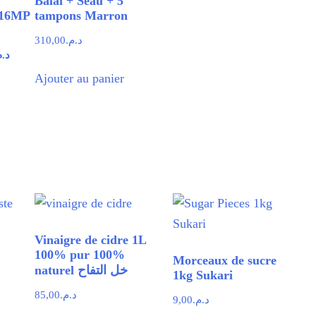
Balai + Seau + 5
16MP
tampons Marron
310,00
د.م.
Le
د..
prix
Ajouter au panier
actuel
est :
د.م.2 140,00.
د.م.2 490,00.
Vinaigre de cidre 1L
100% pur 100%
Morceaux de sucre
naturel خل التفاح
1kg Sukari
85,00
د.م.
9,00
د.م.