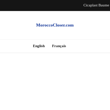
Cicaplast Baume 
MoroccoCloser.com
Climatiseur 
Samsung Galaxy 
English
Français
Cicaplast Baume 
Climatiseur 
Samsung Galaxy 