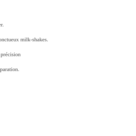
r.
’onctueux milk-shakes.
 précision
paration.