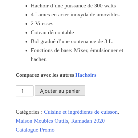
Hachoir d’une puissance de 300 watts
4 Lames en acier inoxydable amovibles
2 Vitesses
Coteau démontable
Bol gradué d’une contenance de 3 L.
Fonctions de base: Mixer, émulsionner et
hacher.
Comparez avec les autres
Hachoirs
quantité
Ajouter au panier
de
Hachoir
Catégories :
Cuisine et ingrédients de cuisson
,
électrique
Maison Meubles Outils
,
Ramadan 2020
bonana
Catalogue Promo
مفرمة