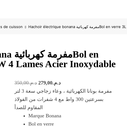
ts de cuisson
Hachoir électrique bonana
Bol en
0 W 4 Lames Acier Inoxydable
Le
Le
350,00
د.م.
279,00
د.م.
prix
prix
مفرمة بونانا الكهربائية ، وعاء زجاجي سعة 3 لتر
initial
actuel
بسرعتين 300 واط مع 4 شفرات من الفولاذ
était :
est :
المقاوم للصدأ
د.م.279,00.
د.م.350,00.
Marque Bonana
Bol en verre