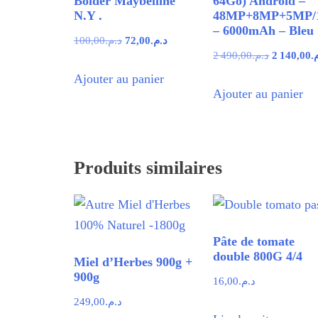
Bolder Maybelline
64Go) Android –
N.Y .
48MP+8MP+5MP/
– 6000mAh – Bleu
Le
Le
100,00
د.م.
72,00
د.م.
Le
2 490,00
د.م.
2 140,00
م
prix
prix
prix
Ajouter au panier
initial
actuel
Ajouter au panier
initial
était :
est :
était :
د.م.72,00.
د.م.100,00.
Produits similaires
Pâte de tomate
double 800G 4/4
Miel d’Herbes 900g +
900g
16,00
د.م.
249,00
د.م.