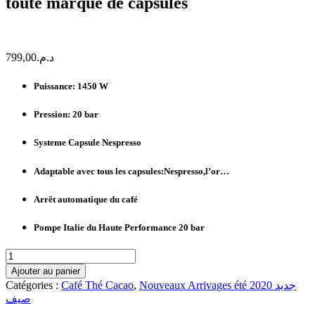
toute marque de capsules
799,00
د.م.
Puissance: 1450 W
Pression: 20 bar
Systeme Capsule Nespresso
Adaptable avec tous les capsules:Nespresso,l’or…
Arrêt automatique du café
Pompe Italie du Haute Performance 20 bar
quantité
de
Ajouter au panier
Machine
Catégories :
Café Thé Cacao
,
Nouveaux Arrivages été 2020 جديد
à
صيف
café