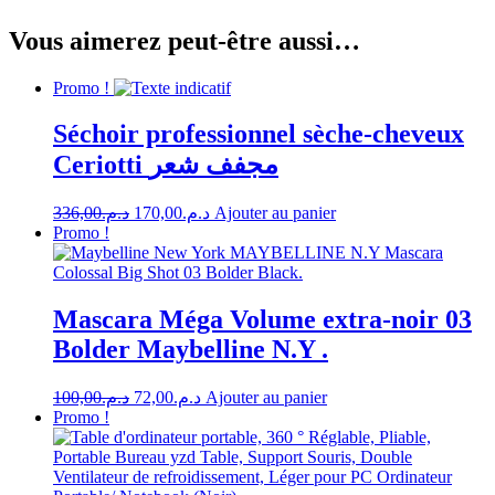
Vous aimerez peut-être aussi…
Promo !
Séchoir professionnel sèche-cheveux
Ceriotti مجفف شعر
Le
Le
336,00
د.م.
170,00
د.م.
Ajouter au panier
prix
prix
Promo !
initial
actuel
était :
est :
د.م.170,00.
د.م.336,00.
Mascara Méga Volume extra-noir 03
Bolder Maybelline N.Y .
Le
Le
100,00
د.م.
72,00
د.م.
Ajouter au panier
prix
prix
Promo !
initial
actuel
était :
est :
د.م.72,00.
د.م.100,00.