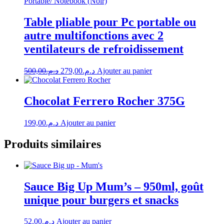
Table pliable pour Pc portable ou
autre multifonctions avec 2
ventilateurs de refroidissement
Le
Le
500,00
د.م.
279,00
د.م.
Ajouter au panier
prix
prix
initial
actuel
était :
est :
Chocolat Ferrero Rocher 375G
د.م.279,00.
د.م.500,00.
199,00
د.م.
Ajouter au panier
Produits similaires
Sauce Big Up Mum’s – 950ml, goût
unique pour burgers et snacks
52,00
د.م.
Ajouter au panier