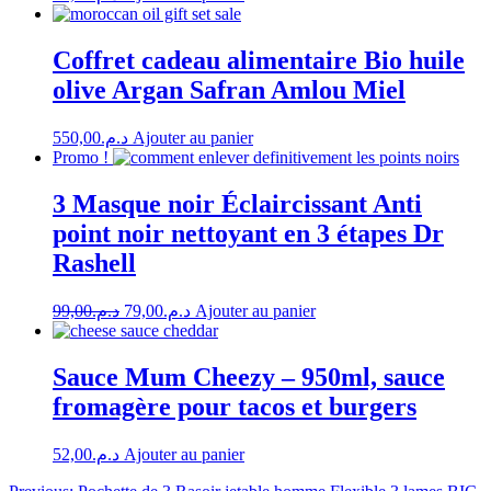
Coffret cadeau alimentaire Bio huile
olive Argan Safran Amlou Miel
550,00
د.م.
Ajouter au panier
Promo !
3 Masque noir Éclaircissant Anti
point noir nettoyant en 3 étapes Dr
Rashell
Le
Le
99,00
د.م.
79,00
د.م.
Ajouter au panier
prix
prix
initial
actuel
était :
est :
Sauce Mum Cheezy – 950ml, sauce
د.م.79,00.
د.م.99,00.
fromagère pour tacos et burgers
52,00
د.م.
Ajouter au panier