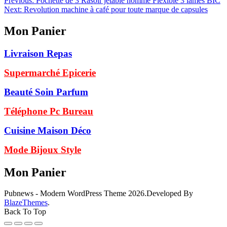
Navigation
Previous:
Pochette de 3 Rasoir jetable homme Flexible 3 lames BIC
Next:
Revolution machine à café pour toute marque de capsules
de
l’article
Mon Panier
Livraison Repas
Supermarché Epicerie
Beauté Soin Parfum
Téléphone Pc Bureau
Cuisine Maison Déco
Mode Bijoux Style
Mon Panier
Pubnews - Modern WordPress Theme 2026.Developed By
BlazeThemes
.
Back To Top