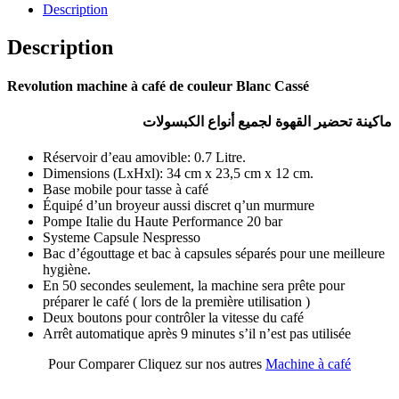
Revolution
Description
blanc
cassé
Description
toute
marque
de
Revolution machine à café de couleur Blanc Cassé
capsules
ماكينة تحضير القهوة لجميع أنواع الكبسولات
Réservoir d’eau amovible: 0.7 Litre.
Dimensions (LxHxl): 34 cm x 23,5 cm x 12 cm.
Base mobile pour tasse à café
Équipé d’un broyeur aussi discret q’un murmure
Pompe Italie du Haute Performance 20 bar
Systeme Capsule Nespresso
Bac d’égouttage et bac à capsules séparés pour une meilleure
hygiène.
En 50 secondes seulement, la machine sera prête pour
préparer le café ( lors de la première utilisation )
Deux boutons pour contrôler la vitesse du café
Arrêt automatique après 9 minutes s’il n’est pas utilisée
Pour Comparer Cliquez sur nos autres
Machine à café