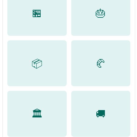
🏪
🎂
📦
🥐
🏛️
🚚