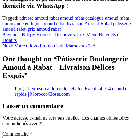
domicile via WhatsApp !
Tagged:
adresse amoud rabat
amoud rabat
catalogue amoud rabat
commande en ligne amoud rabat
livraison Amoud Rabat
pâtisserie
amoud rabat
prix amoud rabat
Navigation
Previous:
Krispy Kreme – Découvrez Prix Menu Beignets et
Donuts
de
Next:
Votre Glovo Promo Code Maroc en 2025
l’article
One thought on “
Pâtisserie Boulangerie
Amoud à Rabat – Livraison Délices
Exquis
”
Ping :
Livraison à domicile kebab à Rabat 24h/24 chaud et
rapide | MoroccoCloser.com
Laisser un commentaire
Votre adresse e-mail ne sera pas publiée.
Les champs obligatoires
sont indiqués avec
*
Commentaire
*