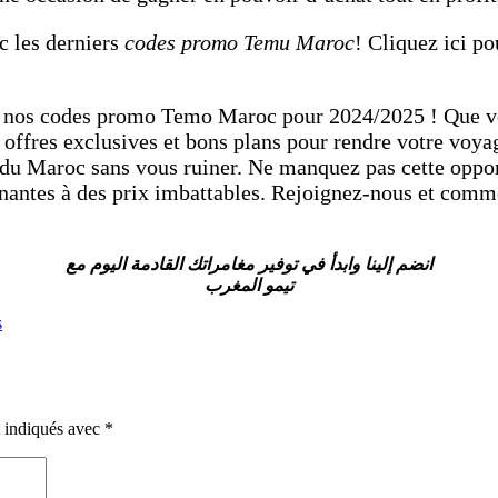
c les derniers
codes promo Temu Maroc
! Cliquez ici 
c nos codes promo Temo Maroc pour 2024/2025 ! Que vo
s offres exclusives et bons plans pour rendre votre voy
 du Maroc sans vous ruiner. Ne manquez pas cette oppor
ionnantes à des prix imbattables. Rejoignez-nous et com
انضم إلينا وابدأ في توفير مغامراتك القادمة اليوم مع
تيمو المغرب
s
t indiqués avec
*