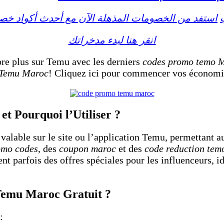
استفد من الخصومات المذهلة الآن مع أحدث أكواد خ
انقر هنا لبدء مدخراتك
re plus sur Temu avec les derniers
codes promo temo M
 Temu Maroc
! Cliquez ici pour commencer vos économ
 Pourquoi l’Utiliser ?
valable sur le site ou l’application Temu, permettant a
omo codes
, des
coupon maroc
et des
code reduction tem
t parfois des offres spéciales pour les influenceurs, 
emu Maroc Gratuit ?
: