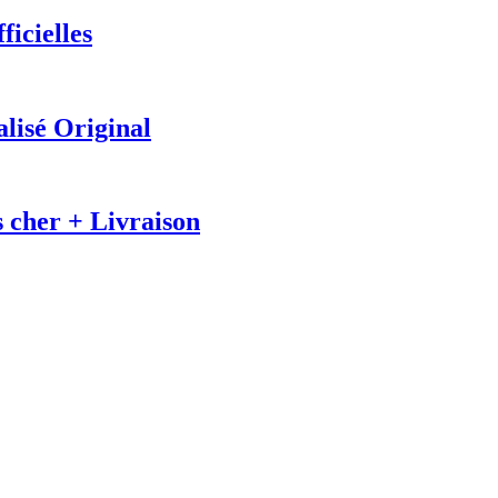
icielles
lisé Original
s cher + Livraison