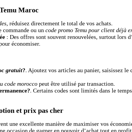
o Temu Maroc
des
, réduisez directement le total de vos achats.
ère commande ou un
code promo Temu pour client déjà ex
ée
: Des offres sont souvent renouvelées, surtout lors
pour économiser.
c gratuit
?
. Ajoutez vos articles au panier, saisissez l
u code morocco
peut être utilisé par transaction.
 permanence?
. Certains codes sont limités dans le tem
tion et prix pas cher
rent une excellente manière de maximiser vos économie
une occasion de gagner en pouvoir d’achat tout en profi